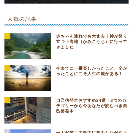
人気の記事
1
赤ちゃん連れでも大丈夫！神が降り
立つ上高地（かみこうち）に行って
きました！
2
今までに一番楽しかったこと、辛か
ったことにこそ人生の鍵がある！
3
自己啓発本おすすめ24選！3つのカ
テゴリーから今あなたが読むべき自
己啓発本
4
一人起業して自由に旅をしながら大