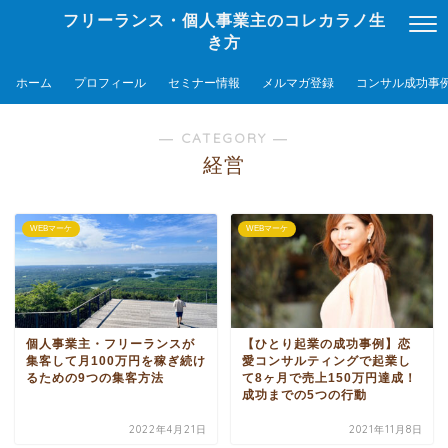
フリーランス・個人事業主のコレカラノ生
き方
ホーム
プロフィール
セミナー情報
メルマガ登録
コンサル成功事
― CATEGORY ―
経営
WEBマーケ
WEBマーケ
個人事業主・フリーランスが
【ひとり起業の成功事例】恋
集客して月100万円を稼ぎ続け
愛コンサルティングで起業し
るための9つの集客方法
て8ヶ月で売上150万円達成！
成功までの5つの行動
2022年4月21日
2021年11月8日