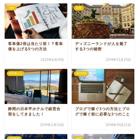
経営
経営
客単価2倍は当たり前！？客単
ディズニーランドが人を魅了
価を上げる5つの方法
する3つの秘密
2020年6月19日
2019年12月25日
田舎暮らし
SEO対策
静岡の日本平ホテルで経営合
ブログで稼ぐ3つの方法とブロ
宿をしてきました！
グで稼ぐ前に必要な3つのこと
2019年2月24日
2018年10月22日
成功哲学
経営