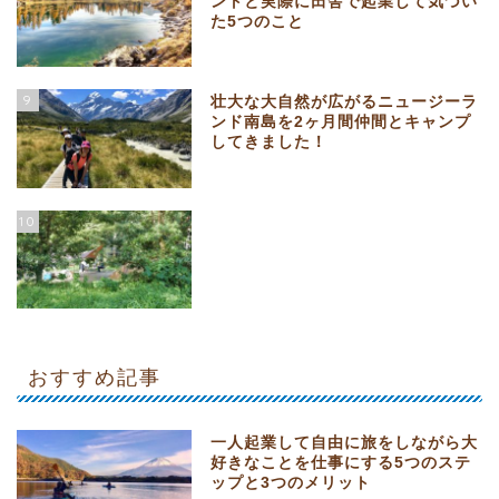
ントと実際に田舎で起業して気づい
た5つのこと
9
壮大な大自然が広がるニュージーラ
ンド南島を2ヶ月間仲間とキャンプ
してきました！
10
おすすめ記事
一人起業して自由に旅をしながら大
好きなことを仕事にする5つのステ
ップと3つのメリット