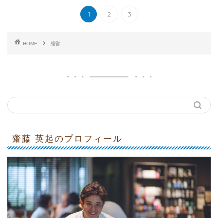
1
2
3
HOME
経営
齋藤 英起のプロフィール