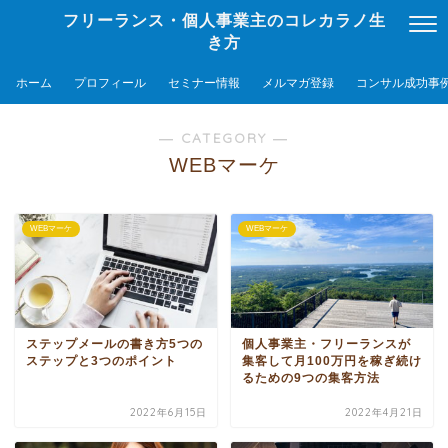
フリーランス・個人事業主のコレカラノ生
き方
ホーム
プロフィール
セミナー情報
メルマガ登録
コンサル成功事
― CATEGORY ―
WEBマーケ
WEBマーケ
WEBマーケ
ステップメールの書き方5つの
個人事業主・フリーランスが
ステップと3つのポイント
集客して月100万円を稼ぎ続け
るための9つの集客方法
2022年6月15日
2022年4月21日