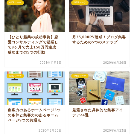
WEBマーケ
WEBマーケ
【ひとり起業の成功事例】恋
月35,000PV達成！ブログ集客
愛コンサルティングで起業し
するための5つのステップ
て8ヶ月で売上150万円達成！
成功までの5つの行動
2021年11月8日
2020年6月26日
WEBマーケ
WEBマーケ
集客力のあるホームページ3つ
厳選された具体的な集客アイ
の条件と集客力のあるホーム
デア24選
ページ9つの共通点
2020年6月25日
2020年6月23日